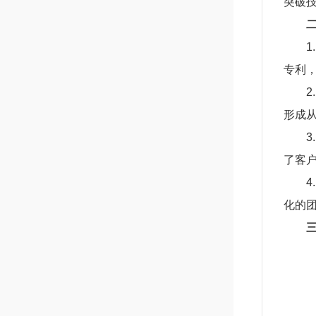
突破
专利
形成
了客
化的