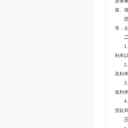
是衡
值、
等，
利率
高利
低利
贷款