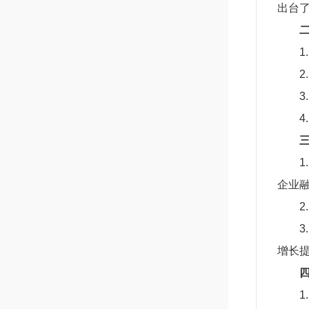
出台
企业
增长