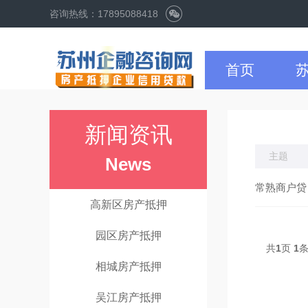
咨询热线：17895088418
首页
新闻资讯
主题
News
常熟商户贷
高新区房产抵押
园区房产抵押
共
1
页
1
相城房产抵押
吴江房产抵押