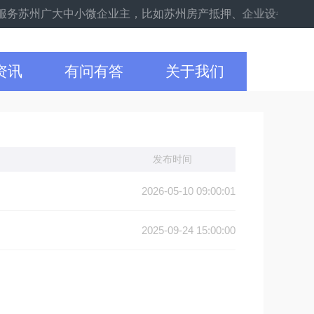
苏州广大中小微企业主，比如苏州房产抵押、企业设备贷款、企业信
资讯
有问有答
关于我们
发布时间
2026-05-10 09:00:01
2025-09-24 15:00:00