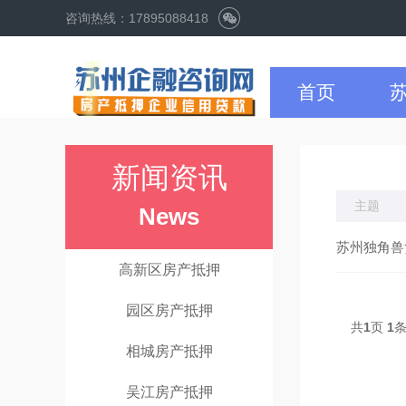
咨询热线：17895088418
首页
新闻资讯
主题
News
苏州独角兽
高新区房产抵押
园区房产抵押
共
1
页
1
相城房产抵押
吴江房产抵押