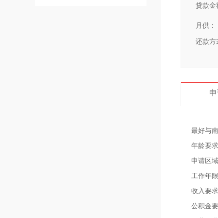
贷款金
月供：
还款方
申
最好与
年龄要求：
申请区
工作年限
收入要求
公积金