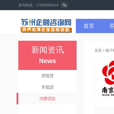
咨询热线：17895088418
首页
新闻资讯
主页
>
线下
News
房抵贷
车抵贷
消费贷款