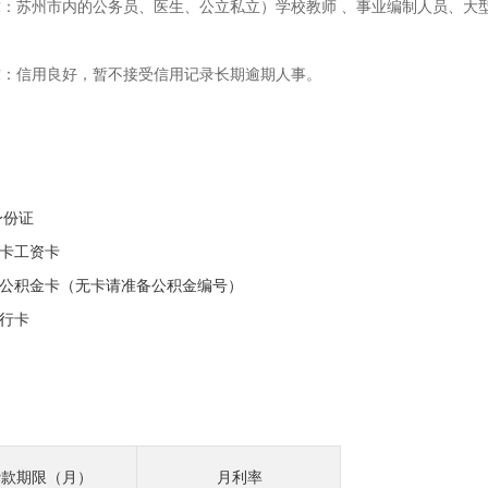
：苏州市内的公务员、医生、公立私立）学校教师 、事业编制人员、大
；
求：信用良好，暂不接受信用记录长期逾期人事。
身份证
打卡工资卡
或公积金卡（无卡请准备公积金编号）
银行卡
贷款期限（月）
月利率